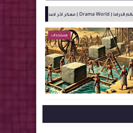
تطبيق SnapChat Plus السعودي مهكر 100٪
مستجدات

2025-03-15
2025-02-07
Admin
Admi
شاهد الموضوع