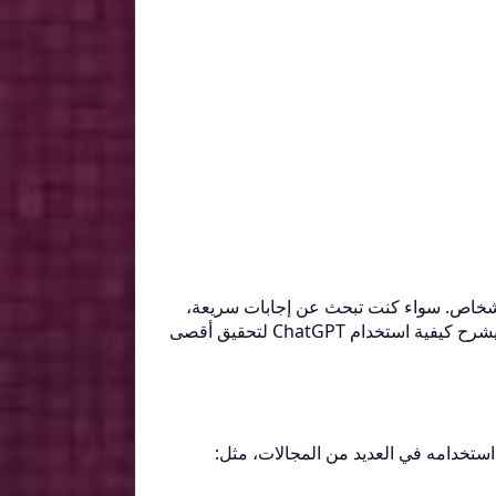
Open جزءًا لا يتجزأ من حياة العديد من الأشخاص. سواء كنت تبحث عن إجابات سريعة،
مساعدة في الكتابة، أو دعم تقني، فإن ChatGPT يمكن أن يكون شريكك الموثوق. في هذا المقال، سنقدم دليلًا عمليًا يشرح كيفية استخدام ChatGPT لتحقيق أقصى