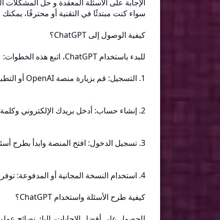
الإجابة على الأسئلة المعقدة و حل المشكلات ال
سواء كنت مبتدئًا في التقنية أو محترفًا، يمكنك 
كيفية الوصول إلى ChatGPT؟
للبدء باستخدام ChatGPT، اتبع هذه الخطوات:
1. التسجيل: قم بزيارة منصة OpenAI أو التطبيقات الداعمة مثل تطبيق ChatGPT على الهواتف.
2. إنشاء حساب: أدخل بريدك الإلكتروني وكلمة المرور.
3. تسجيل الدخول: افتح المنصة وابدأ بطرح أسئلتك.
4. استخدام النسخة المجانية أو المدفوعة: توفر OpenAI خططًا مجانية ومدفوعة بخيارات متقدمة.
كيفية طرح الأسئلة واستخدام ChatGPT؟
للحصول على أفضل الإجابات، إليك نصائح عملية