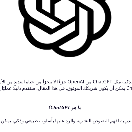
في عصر الذكاء الاصطناعي، أصبحت الأدوات الذكية مثل ChatGPT من AI
ما هو ChatGPT؟