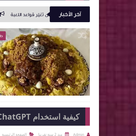
آخر الأخبار
يعد ورقة قوية.. وواشنطن تغيّر قواعد اللعبة
الشرق الأوسط عل
تقنية
طب

2025-02-16
Admin
شاهد الموضوع
شاهد الموضوع
كيفية استخدام ChatGPT لتحقيق أقصى استفادة
منذ 2 سنة تقريبا
الصفحة الرئيسية
Admin


