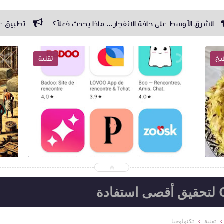
ى حافة الانفجار… ماذا يحدث فعلاً؟
تطبيق عالم الدراما ( Drama World ) مهكر اخر اصدار
خ
تقنية
2025-04-11
n
Admin
شاهد الموضوع
تقنية
تكنولوجيا