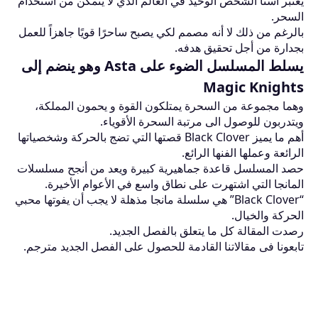
يعتبر أستا الشخص الوحيد في العالم الذي لا يتمكن من استخدام
السحر.
بالرغم من ذلك لا أنه مصمم لكي يصبح ساحرًا قويًا جاهزاً للعمل
بجدارة من أجل تحقيق هدفه.
يسلط المسلسل الضوء على Asta وهو ينضم إلى
Magic Knights
وهما مجموعة من السحرة يمتلكون القوة و يحمون المملكة،
ويتدربون للوصول الى مرتبة السحرة الأقوياء.
أهم ما يميز Black Clover قصتها التي تضج بالحركة وشخصياتها
الرائعة وعملها الفنها الرائع.
حصد المسلسل قاعدة جماهيرية كبيرة ويعد من أنجح مسلسلات
المانجا التي اشتهرت على نطاق واسع في الأعوام الأخيرة.
“Black Clover” هي سلسلة مانجا مذهلة لا يجب أن يفوتها محبي
الحركة والخيال.
رصدت المقالة كل ما يتعلق بالفصل الجديد.
تابعونا فى مقالاتنا القادمة للحصول على الفصل الجديد مترجم.